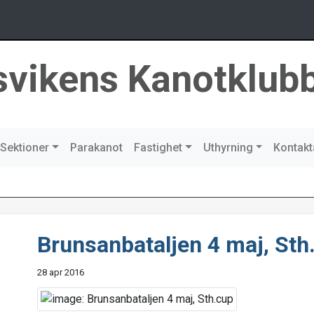
svikens Kanotklub
Sektioner
Parakanot
Fastighet
Uthyrning
Kontakt
Brunsanbataljen 4 maj, Sth
28 apr 2016