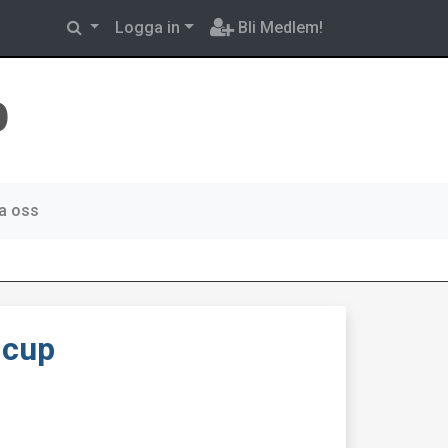
Logga in
Bli Medlem!
b
a oss
.cup