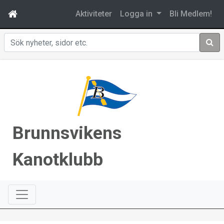
Aktiviteter
Logga in
Bli Medlem!
Sök
Brunnsvikens
Kanotklubb