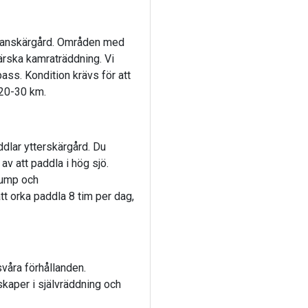
llanskärgård. Områden med
ärska kamraträddning. Vi
ass. Kondition krävs för att
 20-30 km.
ddlar ytterskärgård. Du
v att paddla i hög sjö.
 pump och
tt orka paddla 8 tim per dag,
svåra förhållanden.
skaper i självräddning och