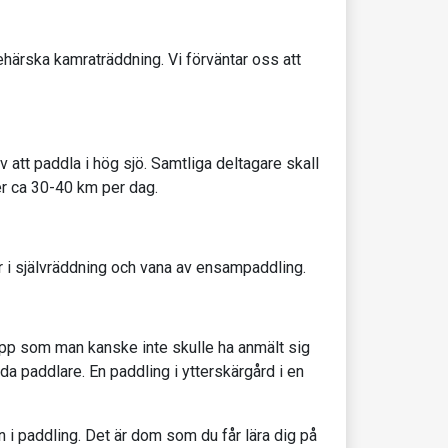
härska kamraträddning. Vi förväntar oss att
att paddla i hög sjö. Samtliga deltagare skall
er ca 30-40 km per dag.
r i självräddning och vana av ensampaddling.
grupp som man kanske inte skulle ha anmält sig
goda paddlare. En paddling i ytterskärgård i en
en i paddling. Det är dom som du får lära dig på