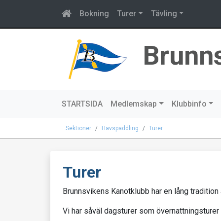
Bokning
Turer
Tävling
Brunn
STARTSIDA
Medlemskap
Klubbinfo
Sektioner
Havspaddling
Turer
Turer
Brunnsvikens Kanotklubb har en lång tradition av
Vi har såväl dagsturer som övernattningsturer 