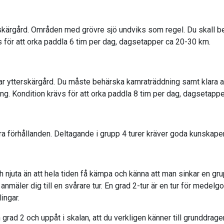
kärgård. Områden med grövre sjö undviks som regel. Du skall be
 för att orka paddla 6 tim per dag, dagsetapper ca 20-30 km.
r ytterskärgård. Du måste behärska kamraträddning samt klara av 
ng. Kondition krävs för att orka paddla 8 tim per dag, dagsetapp
åra förhållanden. Deltagande i grupp 4 turer kräver goda kunskape
och njuta än att hela tiden få kämpa och känna att man sinkar en 
u anmäler dig till en svårare tur. En grad 2-tur är en tur för medel
ingar.
n grad 2 och uppåt i skalan, att du verkligen känner till grunddrag