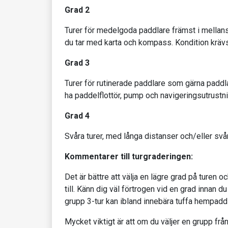
Grad 2
Turer för medelgoda paddlare främst i mellans
du tar med karta och kompass. Kondition krävs
Grad 3
Turer för rutinerade paddlare som gärna paddla
ha paddelflottör, pump och navigeringsutrustni
Grad 4
Svåra turer, med långa distanser och/eller sv
Kommentarer till turgraderingen:
Det är bättre att välja en lägre grad på turen 
till. Känn dig väl förtrogen vid en grad innan d
grupp 3-tur kan ibland innebära tuffa hempaddl
Mycket viktigt är att om du väljer en grupp frå