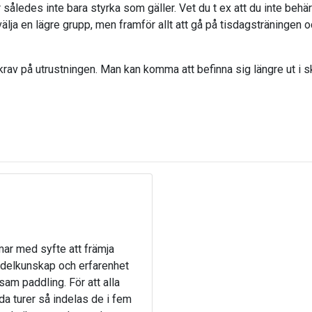
åledes inte bara styrka som gäller. Vet du t ex att du inte behärs
älja en lägre grupp, men framför allt att gå på tisdagsträningen o
e krav på utrustningen. Man kan komma att befinna sig längre ut i 
ar med syfte att främja
ddelkunskap och erfarenhet
sam paddling. För att alla
da turer så indelas de i fem