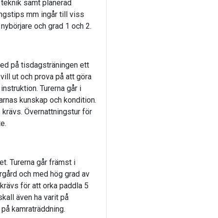
, teknik samt planerad
ngstips mm ingår till viss
ör nybörjare och grad 1 och 2.
med på tisdagsträningen ett
ill ut och prova på att göra
nstruktion. Turerna går i
arnas kunskap och kondition.
rävs. Övernattningstur för
e.
t. Turerna går främst i
rgård och med hög grad av
krävs för att orka paddla 5
kall även ha varit på
 på kamraträddning.