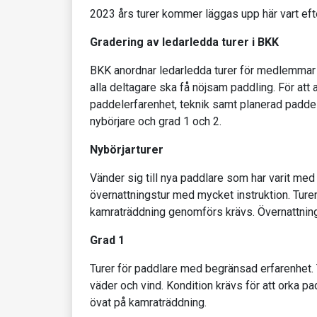
2023 års turer kommer läggas upp här vart efte
Gradering av ledarledda turer i BKK
BKK anordnar ledarledda turer för medlemmar 
alla deltagare ska få nöjsam paddling. För att 
paddelerfarenhet, teknik samt planerad paddeldis
nybörjare och grad 1 och 2.
Nybörjarturer
Vänder sig till nya paddlare som har varit med 
övernattningstur med mycket instruktion. Tur
kamraträddning genomförs krävs. Övernattning
Grad 1
Turer för paddlare med begränsad erfarenhet.
väder och vind. Kondition krävs för att orka p
övat på kamraträddning.