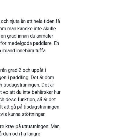
 och njuta än att hela tiden få
som man kanske inte skulle
id en grad innan du anmäler
tur för medelgoda paddlare. En
n ibland innebära tuffa
från grad 2 och uppåt i
agen i paddling. Det är dom
h tisdagsträningen. Det är
t ex att du inte behärskar hur
ch dess funktion, så är det
llt att gå på tisdagsträningen
tvis kunna stöttningar.
rre krav på utrustningen. Man
ården och ha längre