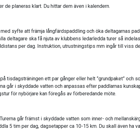
r de planeras klart. Du hittar dem även i kalendern.
med syfte att främja långfärdspaddling och öka deltagarnas pad
alla deltagare ska få njuta av klubbens ledarledda turer så indelas
tans per dag. Instruktion, utrustningstips mm ingår till viss del i
på tisdagsträningen ett par gånger eller helt ”grundpaket” och so
erna går i skyddade vatten och anpassas efter paddlarnas kunska
stur för nybörjare kan föregås av förberedande möte.
 Turerna går främst i skyddade vatten som inner- och mellanskä
addla 5 tim per dag, dagsetapper ca 10-15 km. Du skall även ha v