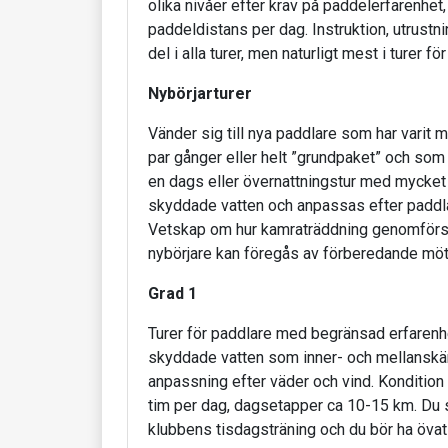
olika nivåer efter krav på paddelerfarenhet
paddeldistans per dag. Instruktion, utrustni
del i alla turer, men naturligt mest i turer f
Nybörjarturer
Vänder sig till nya paddlare som har varit 
par gånger eller helt ”grundpaket” och som v
en dags eller övernattningstur med mycket i
skyddade vatten och anpassas efter paddl
Vetskap om hur kamraträddning genomförs k
nybörjare kan föregås av förberedande möt
Grad 1
Turer för paddlare med begränsad erfarenhe
skyddade vatten som inner- och mellanskä
anpassning efter väder och vind. Kondition 
tim per dag, dagsetapper ca 10-15 km. Du s
klubbens tisdagsträning och du bör ha övat