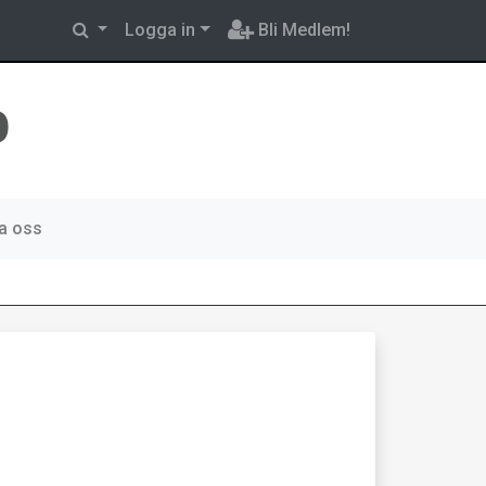
Logga in
Bli Medlem!
b
a oss