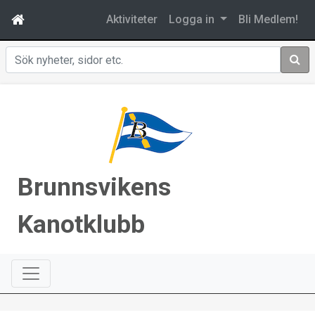
Aktiviteter
Logga in
Bli Medlem!
Sök
Brunnsvikens
Kanotklubb