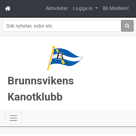
Aktiviteter
Logga in
Bli Medlem!
Sök
Brunnsvikens
Kanotklubb