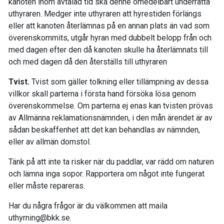
kanoten inom avtalad tid ska denne omedelbart underrätta
uthyraren. Medger inte uthyraren att hyrestiden förlängs
eller att kanoten återlämnas på en annan plats än vad som
överenskommits, utgår hyran med dubbelt belopp från och
med dagen efter den då kanoten skulle ha återlämnats till
och med dagen då den återställs till uthyraren
Tvist.
Tvist som gäller tolkning eller tillämpning av dessa
villkor skall parterna i första hand försöka lösa genom
överenskommelse. Om parterna ej enas kan tvisten prövas
av Allmänna reklamationsnämnden, i den mån ärendet är av
sådan beskaffenhet att det kan behandlas av nämnden,
eller av allmän domstol.
Tänk på att inte ta risker när du paddlar, var rädd om naturen
och lämna inga sopor. Rapportera om något inte fungerat
eller måste repareras.
Har du några frågor är du välkommen att maila
uthyrning@bkk.se.