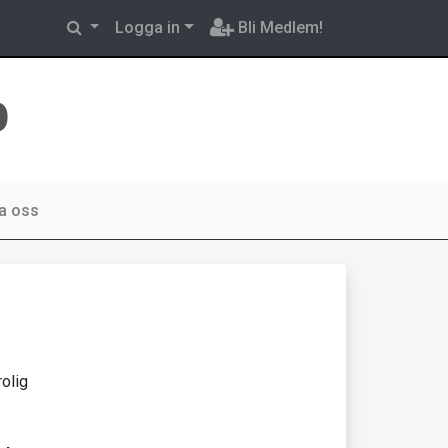
Logga in
Bli Medlem!
b
a oss
rolig