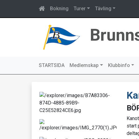
Bokning
Turer
Tävling
Brunn
STARTSIDA
Medlemskap
Klubbinfo
Ka
BÖ
Kanots
start
deltag