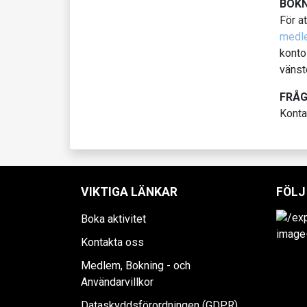
BOKN
För a
medl
konto
vänst
FRÅ
Konta
VIKTIGA LÄNKAR
FÖLJ
Boka aktivitet
Kontakta oss
Medlem, Bokning - och
Användarvillkor
Dataskyddsförordningen (GDPR)