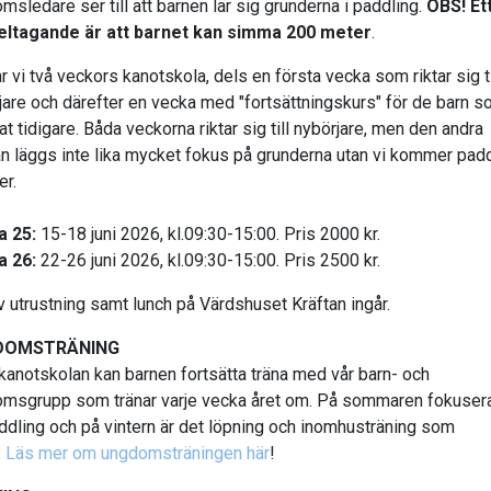
msledare ser till att barnen lär sig grunderna i paddling.
OBS! Et
eltagande är att barnet kan simma 200 meter
.
ar vi två veckors kanotskola, dels en första vecka som riktar sig ti
jare och därefter en vecka med "fortsättningskurs" för de barn s
t tidigare. Båda veckorna riktar sig till nybörjare, men den andra
n läggs inte lika mycket fokus på grunderna utan vi kommer pad
er.
a 25:
15-18 juni 2026, kl.09:30-15:00. Pris 2000 kr.
a 26:
22-26 juni 2026, kl.09:30-15:00. Pris 2500 kr.
v utrustning samt lunch på Värdshuset Kräftan ingår.
DOMSTRÄNING
 kanotskolan kan barnen fortsätta träna med vår barn- och
msgrupp som tränar varje vecka året om. På sommaren fokusera
ddling och på vintern är det löpning och inomhusträning som
.
Läs mer om ungdomsträningen här
!