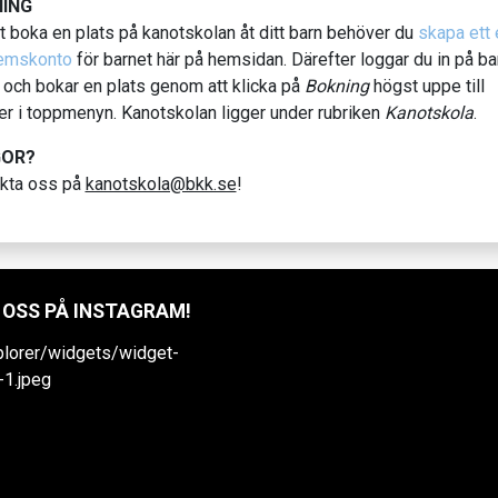
ING
tt boka en plats på kanotskolan åt ditt barn behöver du
skapa ett 
emskonto
för barnet här på hemsidan. Därefter loggar du in på ba
 och bokar en plats genom att klicka på
Bokning
högst uppe till
er i toppmenyn. Kanotskolan ligger under rubriken
Kanotskola
.
GOR?
kta oss på
kanotskola@bkk.se
!
 OSS PÅ INSTAGRAM!