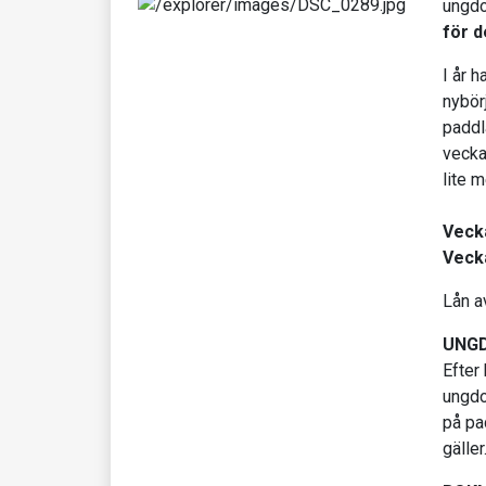
ungdo
för d
I år h
nybör
paddla
vecka
lite m
Veck
Veck
Lån a
UNG
Efter
ungdo
på pa
gäller