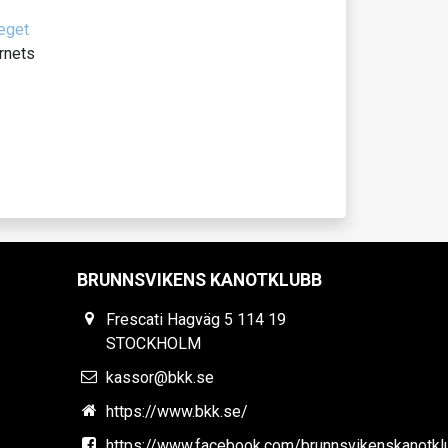
eget
rnets
BRUNNSVIKENS KANOTKLUBB
Frescati Hagväg 5 114 19
STOCKHOLM
kassor@bkk.se
https://www.bkk.se/
https://www.facebook.com/brunnsvikenskanotkl