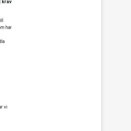
t krav
ll
om har
dla
r vi