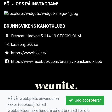
FÖLJ OSS PÅ INSTAGRAM!
BRUNNSVIKENS KANOTKLUBB
Frescati Hagväg 5 114 19 STOCKHOLM
kassor@bkk.se
https://www.bkk.se/
https://www.facebook.com/brunnsvikenskanotklubb
På vår webbplats använder vi
Jag accepterar
kakor (cookies) för att
webbplatsen ska fungera på ett bra sätt för dig.