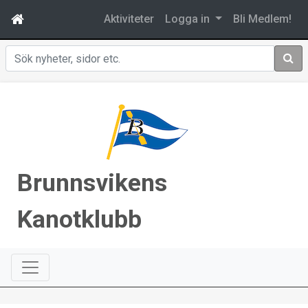
Aktiviteter
Logga in
Bli Medlem!
Sök
Brunnsvikens
Kanotklubb