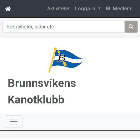
Aktiviteter
Logga in
Bli Medlem!
Sök
Brunnsvikens
Kanotklubb