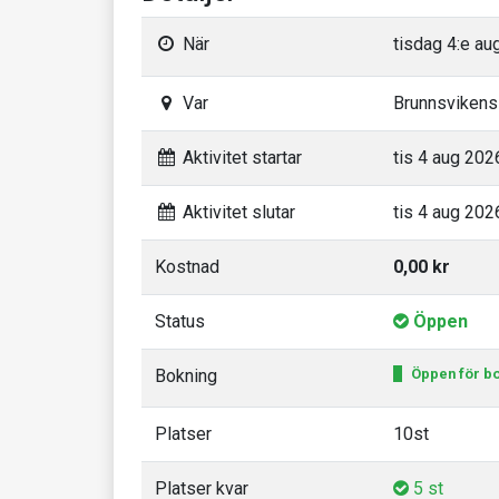
När
tisdag 4:e aug
Var
Brunnsvikens
Aktivitet startar
tis 4 aug 2026
Aktivitet slutar
tis 4 aug 2026
Kostnad
0,00 kr
Status
Öppen
Bokning
Öppen för b
Platser
10st
Platser kvar
5 st