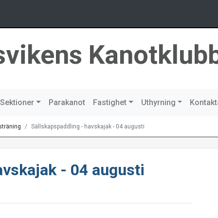
svikens Kanotklub
Sektioner
Parakanot
Fastighet
Uthyrning
Kontakt
sträning
Sällskapspaddling - havskajak - 04 augusti
avskajak - 04 augusti