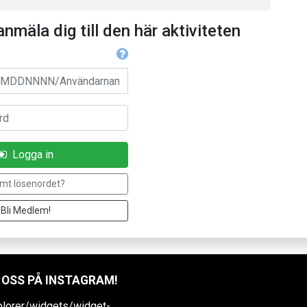
anmäla dig till den här aktiviteten
Användarnamn
Logga in
mt lösenordet?
Bli Medlem!
 OSS PÅ INSTAGRAM!