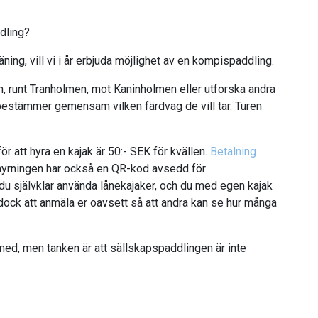
dling?
ing, vill vi i år erbjuda möjlighet av en kompispaddling.
, runt Tranholmen, mot Kaninholmen eller utforska andra
bestämmer gemensam vilken färdväg de vill tar. Turen
ör att hyra en kajak är 50:- SEK för kvällen.
Betalning
uthyrningen har också en QR-kod avsedd för
u självklar använda lånekajaker, och du med egen kajak
 dock att anmäla er oavsett så att andra kan se hur många
med, men tanken är att sällskapspaddlingen är inte