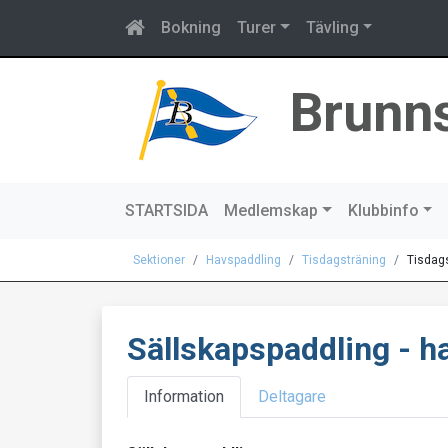
Bokning
Turer
Tävling
Brunn
STARTSIDA
Medlemskap
Klubbinfo
Sektioner
Havspaddling
Tisdagsträning
Tisdag
Sällskapspaddling - h
Information
Deltagare