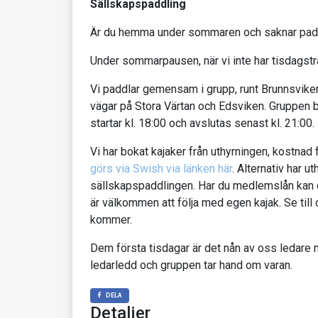
Sällskapspaddling
Är du hemma under sommaren och saknar pad
Under sommarpausen, när vi inte har tisdagsträn
Vi paddlar gemensam i grupp, runt Brunnsviken
vägar på Stora Värtan och Edsviken. Gruppen 
startar kl. 18:00 och avslutas senast kl. 21:00.
Vi har bokat kajaker från uthyrningen, kostnad f
görs via Swish via länken här
. Alternativ har 
sällskapspaddlingen. Har du medlemslån kan d
är välkommen att följa med egen kajak. Se till
kommer.
Dem första tisdagar är det nån av oss ledare 
ledarledd och gruppen tar hand om varan.
DELA
Detaljer