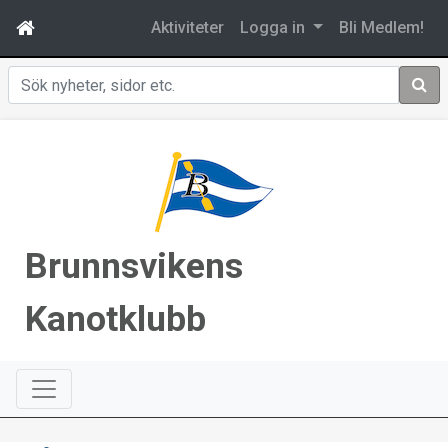
Aktiviteter
Logga in
Bli Medlem!
Sök
Brunnsvikens
Kanotklubb