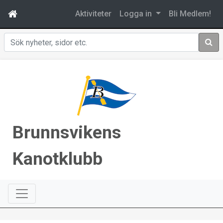
Aktiviteter
Logga in
Bli Medlem!
Sök
Brunnsvikens
Kanotklubb