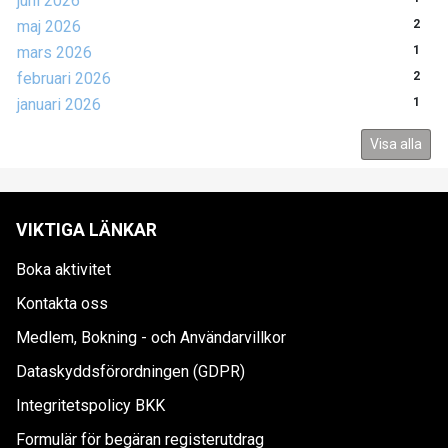
juni 2026
maj 2026
2
mars 2026
1
februari 2026
2
januari 2026
1
Visa alla
VIKTIGA LÄNKAR
Boka aktivitet
Kontakta oss
Medlem, Bokning - och Användarvillkor
Dataskyddsförordningen (GDPR)
Integritetspolicy BKK
Formulär för begäran registerutdrag