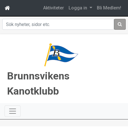
Aktiviteter
Logga in
Bli Medlem!
Sök
Brunnsvikens
Kanotklubb