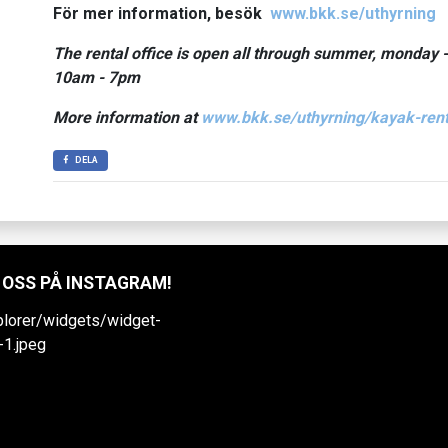
För mer information, besök
www.bkk.se/uthyrning
The rental office is open all through summer, monday 
10am - 7pm
More information at
www.bkk.se/uthyrning/kayak-rent
DELA
 OSS PÅ INSTAGRAM!