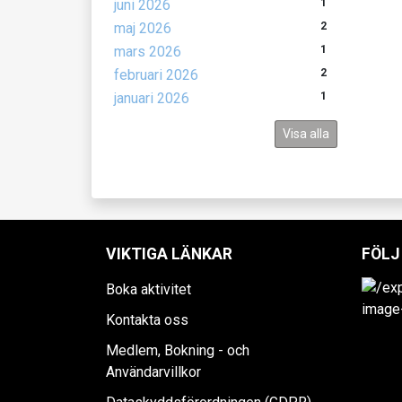
juni 2026
1
maj 2026
2
mars 2026
1
februari 2026
2
januari 2026
1
Visa alla
VIKTIGA LÄNKAR
FÖLJ
Boka aktivitet
Kontakta oss
Medlem, Bokning - och
Användarvillkor