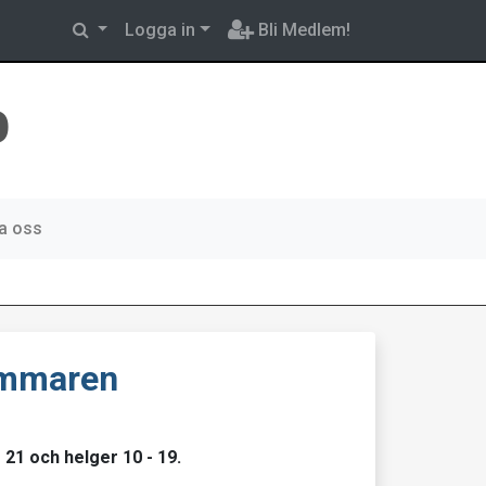
Logga in
Bli Medlem!
b
a oss
ommaren
21 och helger 10 - 19.