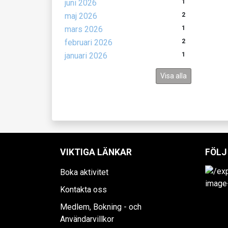
juni 2026
1
maj 2026
2
mars 2026
1
februari 2026
2
januari 2026
1
Visa alla
VIKTIGA LÄNKAR
FÖLJ
Boka aktivitet
Kontakta oss
Medlem, Bokning - och
Användarvillkor