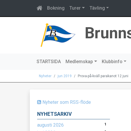
Bokning
Turer
Tävling
Brunn
STARTSIDA
Medlemskap
Klubbinfo
Nyheter
jun 2019
Prova-på-kväll parakanot 12 juni
Nyheter som RSS-flöde
NYHETSARKIV
augusti 2026
1