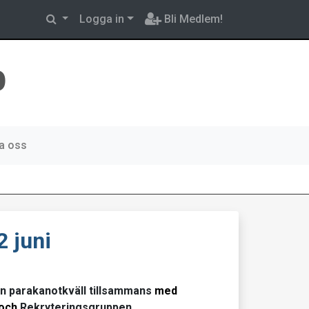
Logga in
Bli Medlem!
b
a oss
2 juni
en parakanotkväll tillsammans
med
och
Rekryteringsgruppen.