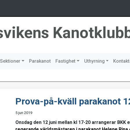
svikens Kanotklub
Sektioner
Parakanot
Fastighet
Uthyrning
Kontakt
Prova-på-kväll parakanot 1
5 jun 2019
Onsdag den 12 juni mellan kl 17-20 arrangerar BKK 
regerande världsmästaren i parakanot
Helene Ripa