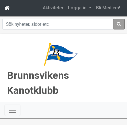
Aktiviteter
Logga in
Bli Medlem!
Sök
Brunnsvikens
Kanotklubb