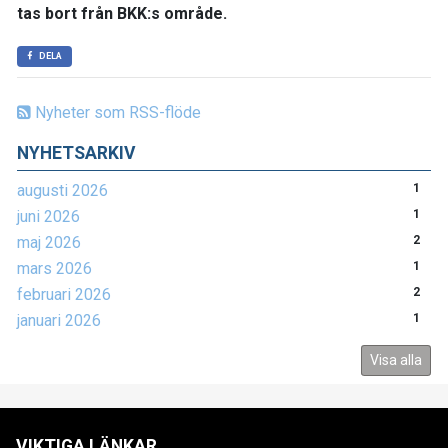
tas bort från BKK:s område.
DELA
Nyheter som RSS-flöde
NYHETSARKIV
augusti 2026
1
juni 2026
1
maj 2026
2
mars 2026
1
februari 2026
2
januari 2026
1
Visa alla
VIKTIGA LÄNKAR