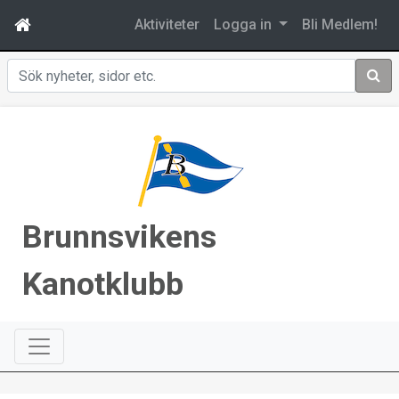
Aktiviteter
Logga in
Bli Medlem!
Sök
Brunnsvikens
Kanotklubb