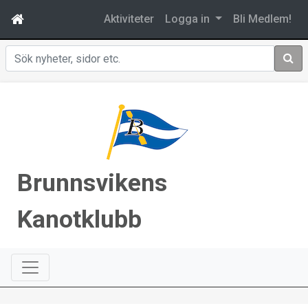
Aktiviteter
Logga in
Bli Medlem!
Sök
Brunnsvikens
Kanotklubb