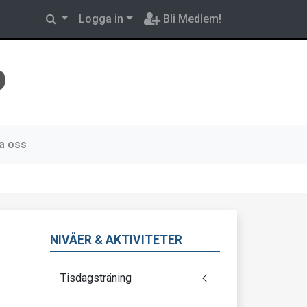
Logga in
Bli Medlem!
b
a oss
NIVÅER & AKTIVITETER
Tisdagsträning