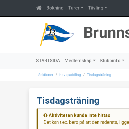
Bokning
Turer
Tävling
Brunn
STARTSIDA
Medlemskap
Klubbinfo
Sektioner
Havspaddling
Tisdagsträning
Tisdagsträning
Aktiviteten kunde inte hittas
Det kan t.ex. bero på att den raderats, ligg